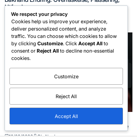
in
Utførelse
We respect your privacy
16/02/2026
Ola Nordmann
Posted
Posted
Cookies help us improve your experience,
on
by
deliver personalized content, and analyze
traffic. You can choose which cookies to allow
by clicking
Customize
. Click
Accept All
to
consent or
Reject All
to decline non-essential
cookies.
Customize
Reject All
Accept All
Bakhåndsvingteknikker
Posted
Bakhånd Høy Ball: Justering, Timing, Utførelse
in
10/02/2026
Ola Nordmann