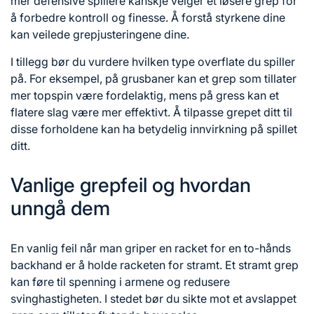
mer defensive spillere kanskje velger et løsere grep for
å forbedre kontroll og finesse. Å forstå styrkene dine
kan veilede grepjusteringene dine.
I tillegg bør du vurdere hvilken type overflate du spiller
på. For eksempel, på grusbaner kan et grep som tillater
mer topspin være fordelaktig, mens på gress kan et
flatere slag være mer effektivt. Å tilpasse grepet ditt til
disse forholdene kan ha betydelig innvirkning på spillet
ditt.
Vanlige grepfeil og hvordan
unngå dem
En vanlig feil når man griper en racket for en to-hånds
backhand er å holde racketen for stramt. Et stramt grep
kan føre til spenning i armene og redusere
svinghastigheten. I stedet bør du sikte mot et avslappet