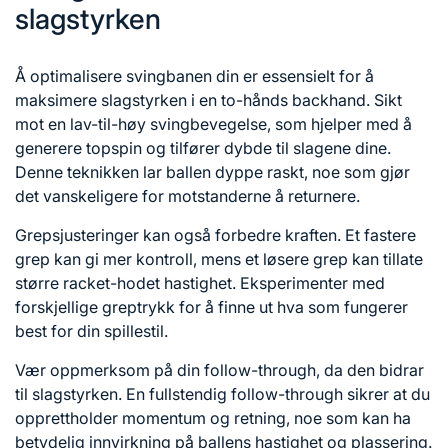
slagstyrken
Å optimalisere svingbanen din er essensielt for å
maksimere slagstyrken i en to-hånds backhand. Sikt
mot en lav-til-høy svingbevegelse, som hjelper med å
generere topspin og tilfører dybde til slagene dine.
Denne teknikken lar ballen dyppe raskt, noe som gjør
det vanskeligere for motstanderne å returnere.
Grepsjusteringer kan også forbedre kraften. Et fastere
grep kan gi mer kontroll, mens et løsere grep kan tillate
større racket-hodet hastighet. Eksperimenter med
forskjellige greptrykk for å finne ut hva som fungerer
best for din spillestil.
Vær oppmerksom på din follow-through, da den bidrar
til slagstyrken. En fullstendig follow-through sikrer at du
opprettholder momentum og retning, noe som kan ha
betydelig innvirkning på ballens hastighet og plassering.