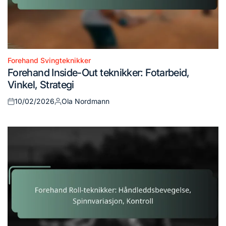
Forehand Svingteknikker
Posted
Forehand Inside-Out teknikker: Fotarbeid,
in
Vinkel, Strategi
10/02/2026
Ola Nordmann
Posted
Posted
on
by