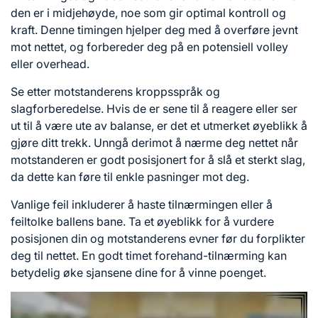
den er i midjehøyde, noe som gir optimal kontroll og
kraft. Denne timingen hjelper deg med å overføre jevnt
mot nettet, og forbereder deg på en potensiell volley
eller overhead.
Se etter motstanderens kroppsspråk og
slagforberedelse. Hvis de er sene til å reagere eller ser
ut til å være ute av balanse, er det et utmerket øyeblikk å
gjøre ditt trekk. Unngå derimot å nærme deg nettet når
motstanderen er godt posisjonert for å slå et sterkt slag,
da dette kan føre til enkle pasninger mot deg.
Vanlige feil inkluderer å haste tilnærmingen eller å
feiltolke ballens bane. Ta et øyeblikk for å vurdere
posisjonen din og motstanderens evner før du forplikter
deg til nettet. En godt timet forehand-tilnærming kan
betydelig øke sjansene dine for å vinne poenget.