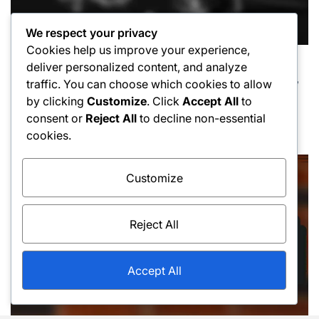
We respect your privacy
Cookies help us improve your experience,
Forehand Svingteknikker
deliver personalized content, and analyze
Posted
Forehand Roll-teknikker: Håndleddsbevegelse,
in
traffic. You can choose which cookies to allow
Spinnvariasjon, Kontroll
by clicking
Customize
. Click
Accept All
to
consent or
Reject All
to decline non-essential
06/02/2026
Ola Nordmann
Posted
Posted
cookies.
on
by
Customize
Reject All
Accept All