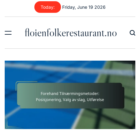
Skip
Today:
Friday, June 19 2026
to
content
floienfolkerestaurant.no