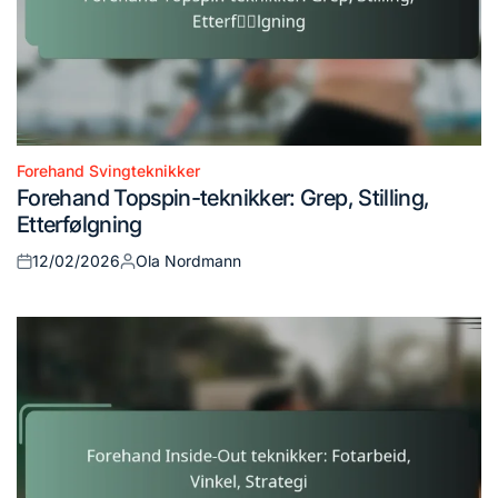
Forehand Svingteknikker
Posted
Forehand Topspin-teknikker: Grep, Stilling,
in
Etterfølgning
12/02/2026
Ola Nordmann
Posted
Posted
on
by